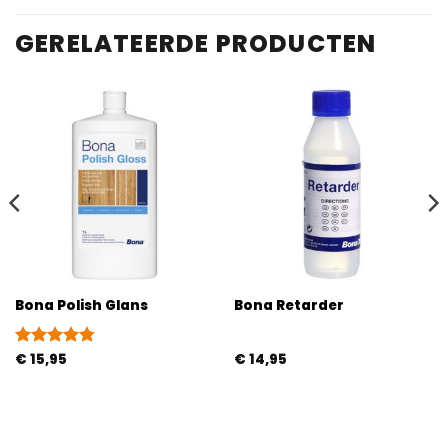
GERELATEERDE PRODUCTEN
Bona Polish Glans
Bona Retarder
Gewaardeerd
€
15,95
€
14,95
4.75
uit 5