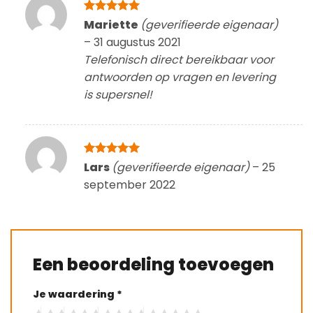
Gewaardeerd
Mariette
(geverifieerde eigenaar)
5
uit 5
–
31 augustus 2021
Telefonisch direct bereikbaar voor
antwoorden op vragen en levering
is supersnel!
Gewaardeerd
Lars
(geverifieerde eigenaar)
–
25
5
uit 5
september 2022
Een beoordeling toevoegen
Je waardering
*