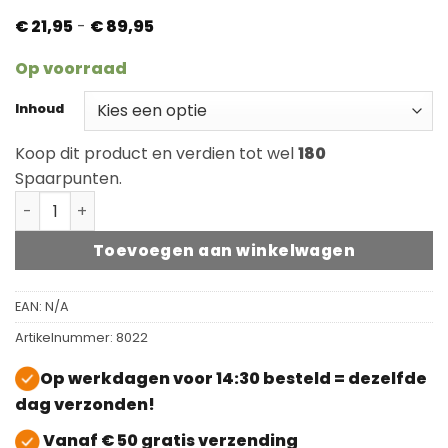
Prijsklasse:
€
21,95
-
€
89,95
€ 21,95
tot
Op voorraad
€ 89,95
Inhoud
Koop dit product en verdien tot wel
180
Spaarpunten.
Bona Mix & Fill (voegenkit) aantal
Toevoegen aan winkelwagen
EAN:
N/A
Artikelnummer:
8022
Op werkdagen voor 14:30 besteld = dezelfde
dag verzonden!
Vanaf € 50 gratis verzending