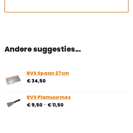
Andere suggesties…
RVS Spaan 27cm
€
34,50
RVS Plamuurmes
Prijsklasse:
€
9,50
-
€
11,50
€ 9,50
tot
€ 11,50