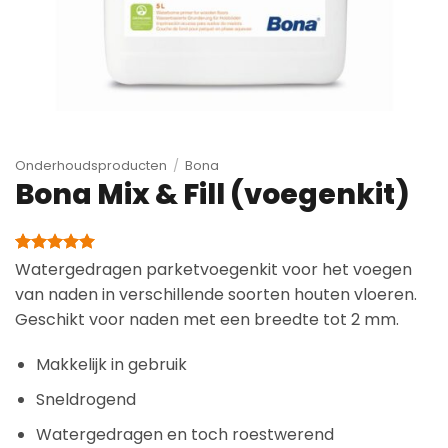
Onderhoudsproducten
/
Bona
Bona Mix & Fill (voegenkit)
Gewaardeerd
2
Watergedragen parketvoegenkit voor het voegen
5
op 5
van naden in verschillende soorten houten vloeren.
gebaseerd
op
Geschikt voor naden met een breedte tot 2 mm.
klantbeoordelingen
Makkelijk in gebruik
Sneldrogend
Watergedragen en toch roestwerend