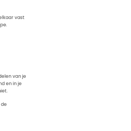
elkaar vast
pe.
delen van je
d en in je
iet.
 de