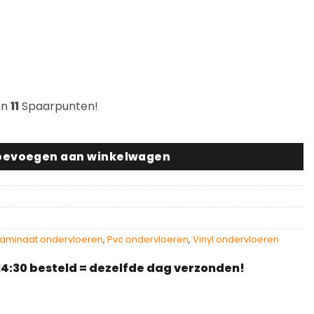
en
11
Spaarpunten!
rvloer aantal
oevoegen aan winkelwagen
Laminaat ondervloeren
,
Pvc ondervloeren
,
Vinyl ondervloeren
4:30 besteld = dezelfde dag verzonden!