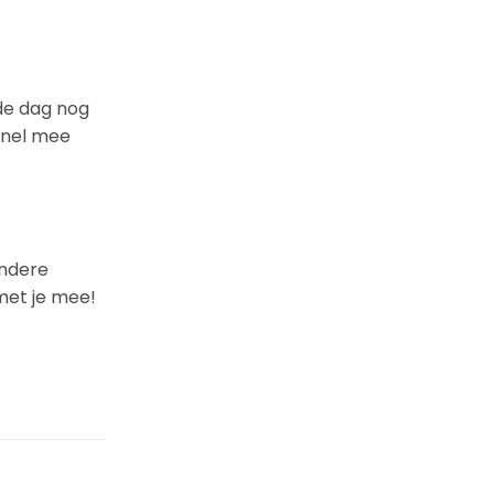
fde dag nog
 snel mee
andere
met je mee!