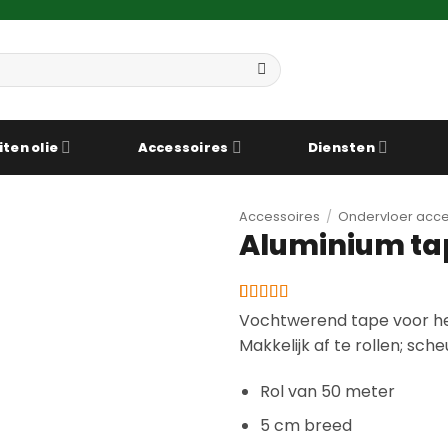
iten olie
Accessoires
Diensten
Accessoires
/
Ondervloer acce
Aluminium ta
Gewaardeerd
3
Vochtwerend tape voor he
4.67
op 5
Makkelijk af te rollen; scheu
gebaseerd
op
klantbeoordelingen
Rol van 50 meter
5 cm breed