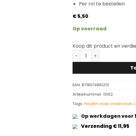
Per rol te bestellen
€
5,50
Op voorraad
Koop dit product en verdi
Aluminium tape voor onde
T
EAN:
8718074861213
Artikelnummer:
11002
Tags:
Houten vloer ondervloer
,
Op werkdagen voor 1
Verzending € 11,95