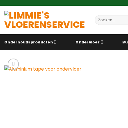
Ga
naar
inhoud
Zoeken
naar:
Onderhoudsproducten
Ondervloer
Bu