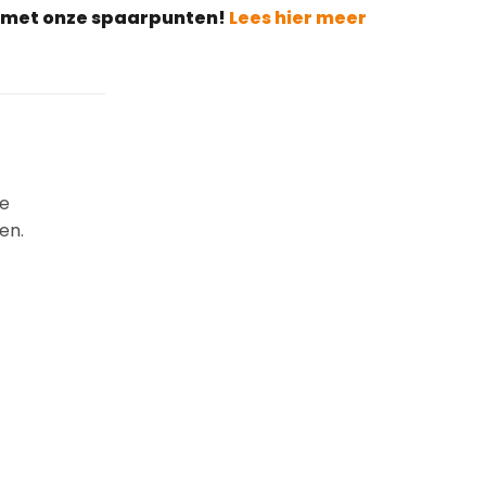
g met onze spaarpunten!
Lees hier meer
je
en.