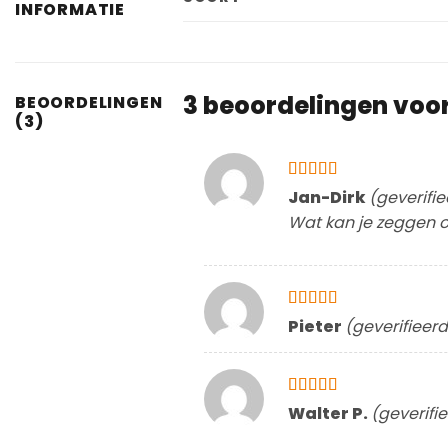
INFORMATIE
3 beoordelingen voo
BEOORDELINGEN
(3)
Gewaardeerd
Jan-Dirk
(geverifi
4
uit 5
Wat kan je zeggen ov
Gewaardeerd
Pieter
(geverifieer
5
uit 5
Gewaardeerd
Walter P.
(geverifi
5
uit 5