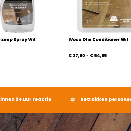
zeep Spray Wit
Woca Olie Conditioner Wit
Prijsklasse:
€
27,50
-
€
54,95
€ 27,50
tot
€ 54,95
binnen 24 uur reactie
Betrokken persone