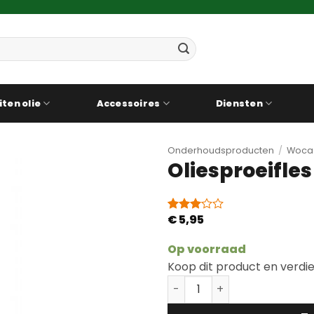
iten olie
Accessoires
Diensten
Onderhoudsproducten
/
Woca
Oliesproeifles
€
5,95
Gewaardeerd
1
3
op 5
gebaseerd
Op voorraad
op
Koop dit product en verdi
klantbeoordeling
Oliesproeifles aantal