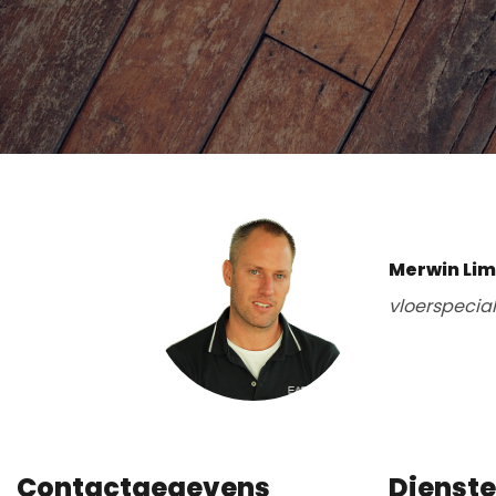
Merwin Li
vloerspecia
Contactgegevens
Dienst