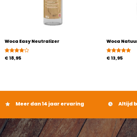
Woca Easy Neutralizer
Woca Natuur
Gewaardeerd
€
18,95
Gewaardeerd
€
13,95
4
uit 5
5
uit 5
Meer dan 14 jaar ervaring
Altijd 