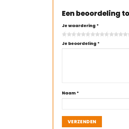
Een beoordeling 
Je waardering
*
Je beoordeling
*
Naam
*