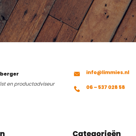
info@limmies.nl
mberger
list en productadviseur
06 – 537 028 58
en
Categorieën