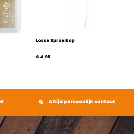
Losse Sproeikop
€
4,95
el
Altijd persoonlijk contact