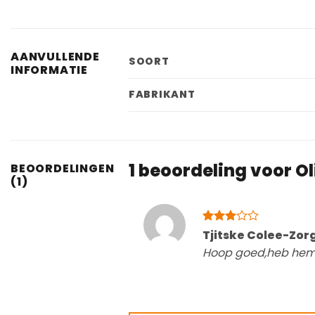
AANVULLENDE
SOORT
INFORMATIE
FABRIKANT
1 beoordeling voor
Ol
BEOORDELINGEN
(1)
Gewaardeerd
Tjitske Colee-Zo
3
uit 5
Hoop goed,heb hem 