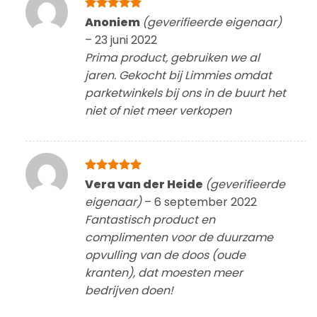
Gewaardeerd
Anoniem
(geverifieerde eigenaar)
5
uit 5
–
23 juni 2022
Prima product, gebruiken we al
jaren. Gekocht bij Limmies omdat
parketwinkels bij ons in de buurt het
niet of niet meer verkopen
Gewaardeerd
Vera van der Heide
(geverifieerde
5
uit 5
eigenaar)
–
6 september 2022
Fantastisch product en
complimenten voor de duurzame
opvulling van de doos (oude
kranten), dat moesten meer
bedrijven doen!