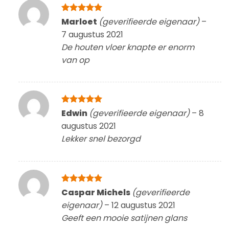
Gewaardeerd
Marloet
(geverifieerde eigenaar)
–
5
uit 5
7 augustus 2021
De houten vloer knapte er enorm
van op
Gewaardeerd
Edwin
(geverifieerde eigenaar)
–
8
5
uit 5
augustus 2021
Lekker snel bezorgd
Gewaardeerd
Caspar Michels
(geverifieerde
5
uit 5
eigenaar)
–
12 augustus 2021
Geeft een mooie satijnen glans