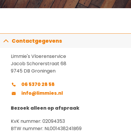
Contactgegevens
Limmie's Vloerenservice
Jacob Schorerstraat 68
9745 DB Groningen
06 5370 28 58
info@limmies.nl
Bezoek alleen op afspraak
KvK nummer: 02094353
BTW nummer: NL001438241B69