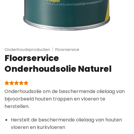
Onderhoudsproducten
/
Floorservice
Floorservice
Onderhoudsolie Naturel
Gewaardeerd
12
Onderhoudsolie om de beschermende olielaag van
5
op 5
bijvoorbeeld houten trappen en vloeren te
gebaseerd
op
herstellen.
klantbeoordelingen
Herstelt de beschermende olielaag van houten
vloeren en kurkvloeren