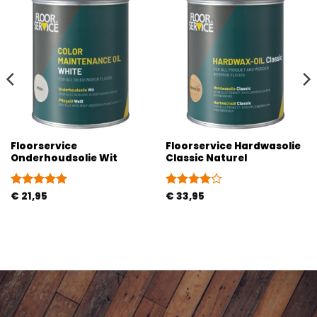
Floorservice
Floorservice Hardwasolie
Onderhoudsolie Wit
Classic Naturel
Gewaardeerd
€
21,95
Gewaardeerd
€
33,95
5
uit 5
4
uit 5