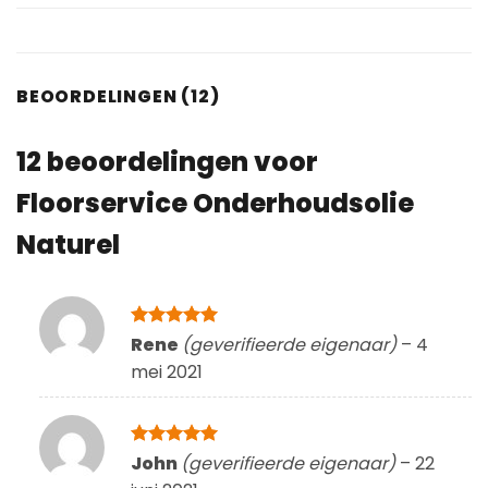
BEOORDELINGEN (12)
12 beoordelingen voor
Floorservice Onderhoudsolie
Naturel
Gewaardeerd
Rene
(geverifieerde eigenaar)
–
4
5
uit 5
mei 2021
Gewaardeerd
John
(geverifieerde eigenaar)
–
22
5
uit 5