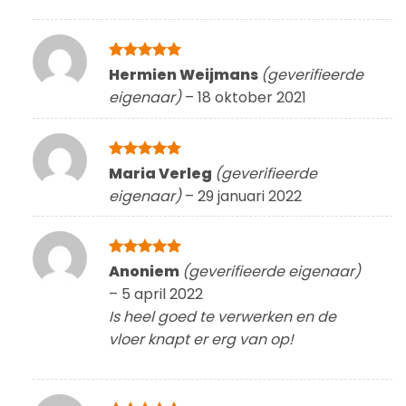
Gewaardeerd
Hermien Weijmans
(geverifieerde
5
uit 5
eigenaar)
–
18 oktober 2021
Gewaardeerd
Maria Verleg
(geverifieerde
5
uit 5
eigenaar)
–
29 januari 2022
Gewaardeerd
Anoniem
(geverifieerde eigenaar)
5
uit 5
–
5 april 2022
Is heel goed te verwerken en de
vloer knapt er erg van op!