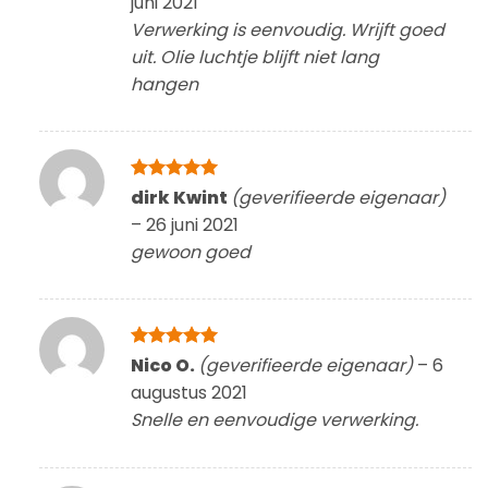
juni 2021
Verwerking is eenvoudig. Wrijft goed
uit. Olie luchtje blijft niet lang
hangen
Gewaardeerd
dirk Kwint
(geverifieerde eigenaar)
5
uit 5
–
26 juni 2021
gewoon goed
Gewaardeerd
Nico O.
(geverifieerde eigenaar)
–
6
5
uit 5
augustus 2021
Snelle en eenvoudige verwerking.